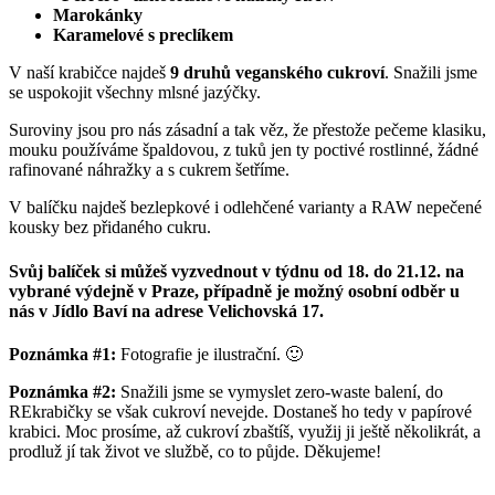
Marokánky
Karamelové s preclíkem
V naší krabičce najdeš
9 druhů veganského cukroví
. Snažili jsme
se uspokojit všechny mlsné jazýčky.
Suroviny jsou pro nás zásadní a tak věz, že přestože pečeme klasiku,
mouku používáme špaldovou, z tuků jen ty poctivé rostlinné, žádné
rafinované náhražky a s cukrem šetříme.
V balíčku najdeš bezlepkové i odlehčené varianty a RAW nepečené
kousky bez přidaného cukru.
Svůj balíček si můžeš vyzvednout v týdnu od 18. do 21.12.
na
vybrané výdejně v Praze, případně je možný osobní odběr u
nás v Jídlo Baví na adrese
Velichovská 17
.
Poznámka #1:
Fotografie je ilustrační. 🙂
Poznámka #2:
Snažili jsme se vymyslet zero-waste balení, do
REkrabičky se však cukroví nevejde. Dostaneš ho tedy v papírové
krabici. Moc prosíme, až cukroví zbaštíš, využij ji ještě několikrát, a
prodluž jí tak život ve službě, co to půjde. Děkujeme!