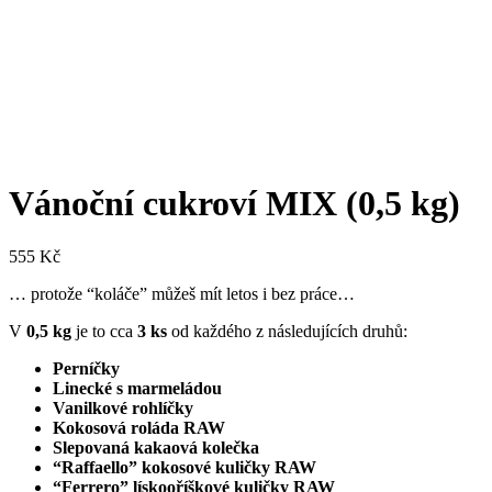
Vánoční cukroví MIX (0,5 kg)
555
Kč
… protože “koláče” můžeš mít letos i bez práce…
V
0,5 kg
je to cca
3 ks
od každého z následujících druhů:
Perníčky
Linecké s marmeládou
Vanilkové rohlíčky
Kokosová roláda RAW
Slepovaná kakaová kolečka
“Raffaello” kokosové kuličky RAW
“Ferrero” lískooříškové kuličky RAW