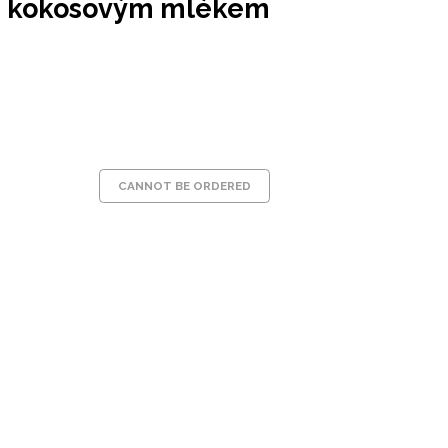
 s kokosovým mlékem
CANNOT BE ORDERED