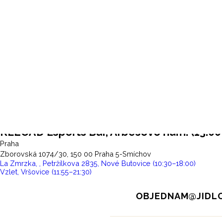
RELOAD ES
RELOAD Esports Bar, Arbesovo nám. (13:00–
Praha
Zborovská 1074/30, 150 00 Praha 5-Smí
Navigace
Previous
La Zmrzka, , Petržílkova 2835, Nové Butovice (10:30–⁠18:00)
post:
Next
Vzlet, Vršovice (11:55–⁠21:30)
pro
post:
příspěvek
OBJEDNAM@JIDLO