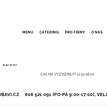
PORTS BAR, ARB
MENU
CATERING
PRO FIRMY
O NÁS
(13:00–⁠21:00)
⁠21:00)
chov ČAS NA VYZVEDNUTÍ 12:15-18:00
BAVI.CZ
606 521 091 (PO-PÁ 9:00-17:00), VE