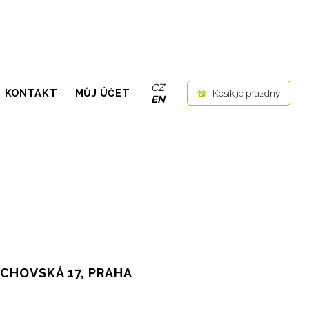
CZ
ESOVO NÁM.
KONTAKT
MŮJ ÚČET
Košík je prázdný
EN
LICHOVSKÁ 17, PRAHA