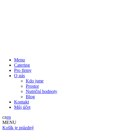
Menu
Catering
Pro firmy
O nás
Kdo jsme
Prostor
Nutriční hodnoty
Blog
Kontakt
Můj účet
cz
en
MENU
Košík je prázdný