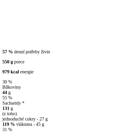
57 %
denní potřeby živin
550 g
porce
979 kcal
energie
30 %
Bílkoviny
44
g
55 %
Sacharidy *
131
g
(z toho)
jednoduché cukry - 27 g
119 %
vláknina - 45 g
31 %