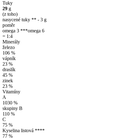
Tuky
29
g
(z toho)
nasycené tuky ** - 3 g
poměr
omega 3 ***
omega 6
= 1:4
Minerály
železo
106 %
vápník
23 %
draslík
45 %
zinek
23 %
Vitamíny
A
1030 %
skupiny B
110 %
C
75 %
Kyselina listová ****
77 %