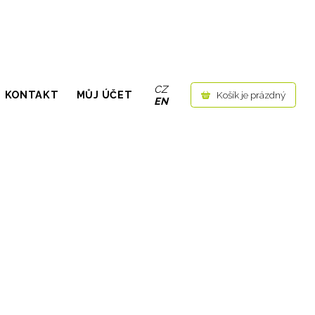
CZ
KONTAKT
MŮJ ÚČET
Košík je prázdný
EN