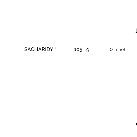
SACHARIDY *
105
g
(z toho)