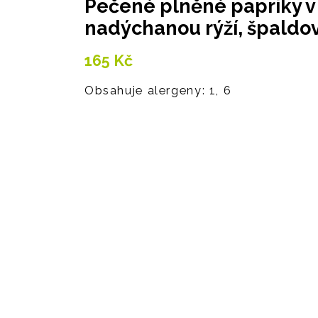
Pečené plněné papriky v
nadýchanou rýží, špaldov
165
Kč
Obsahuje alergeny: 1, 6