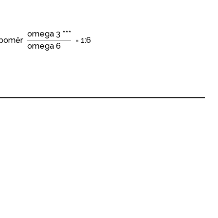
omega 3 ***
poměr
= 1:6
omega 6