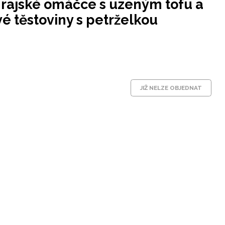
 rajské omáčce s uzeným tofu a
é těstoviny s petrželkou
JIŽ NELZE OBJEDNAT