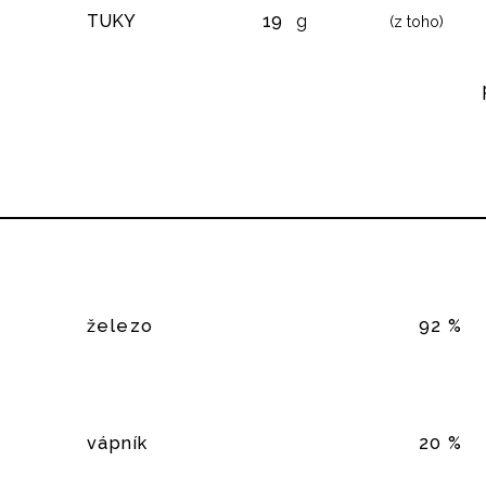
TUKY
19
g
(z toho)
železo
92 %
vápník
20 %