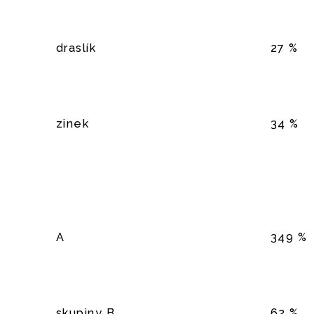
draslík
27 %
zinek
34 %
A
349 %
skupiny B
62 %