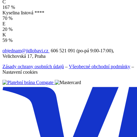
C
167 %
Kyselina listová ****
70 %
E
20 %
K
59 %
objednam@jidlobavi.cz
606 521 091 (po-pá 9:00-17:00),
Velichovská 17, Praha
Zásady ochrany osobních údajů
–
Všeobecné obchodní podmínky
–
Nastavení cookies