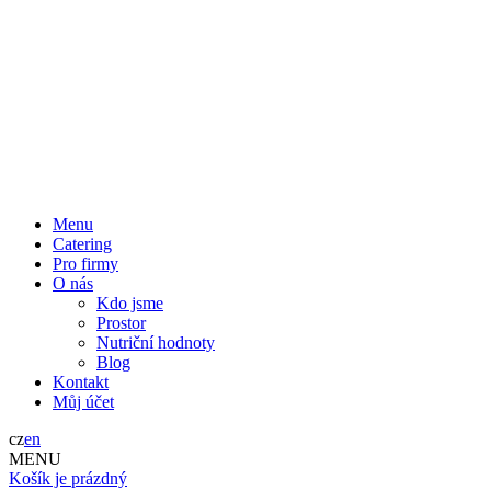
Menu
Catering
Pro firmy
O nás
Kdo jsme
Prostor
Nutriční hodnoty
Blog
Kontakt
Můj účet
cz
en
MENU
Košík je prázdný