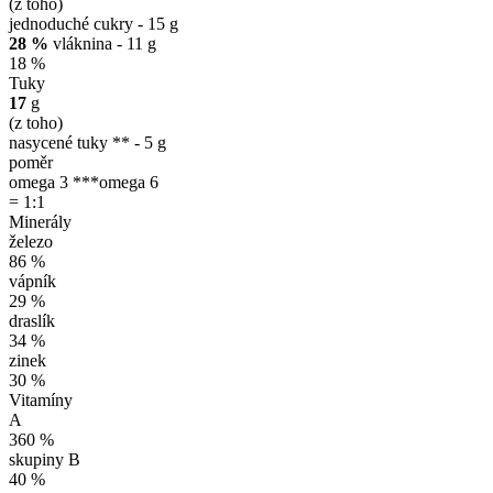
(z toho)
jednoduché cukry - 15 g
28 %
vláknina - 11 g
18 %
Tuky
17
g
(z toho)
nasycené tuky ** - 5 g
poměr
omega 3 ***
omega 6
= 1:1
Minerály
železo
86 %
vápník
29 %
draslík
34 %
zinek
30 %
Vitamíny
A
360 %
skupiny B
40 %