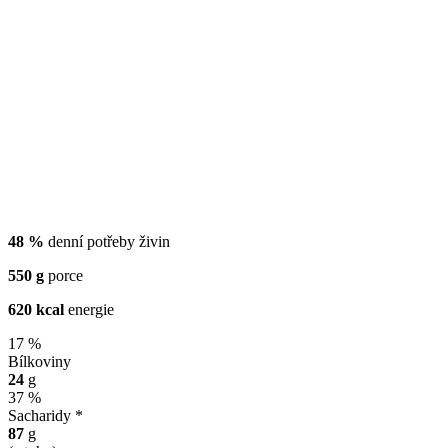
48 %
denní potřeby živin
550 g
porce
620 kcal
energie
17 %
Bílkoviny
24
g
37 %
Sacharidy *
87
g