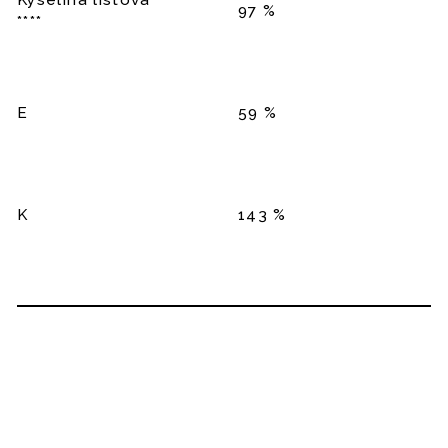
Kyselina listová
97 %
****
E
59 %
K
143 %