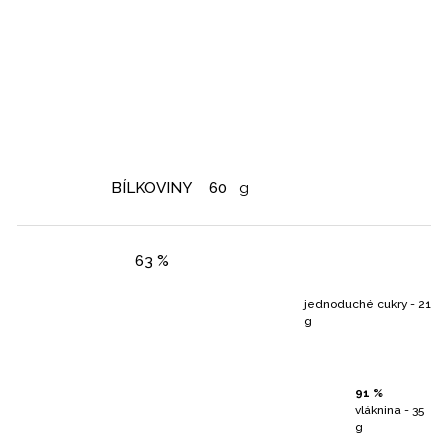
BÍLKOVINY
60
g
63 %
jednoduché cukry - 21
g
91 %
vláknina - 35
g