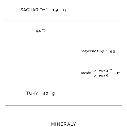
SACHARIDY *
150
g
44 %
nasycené tuky ** - 9 g
omega 3 ***
poměr
= 1:1
omega 6
TUKY
40
g
MINERÁLY