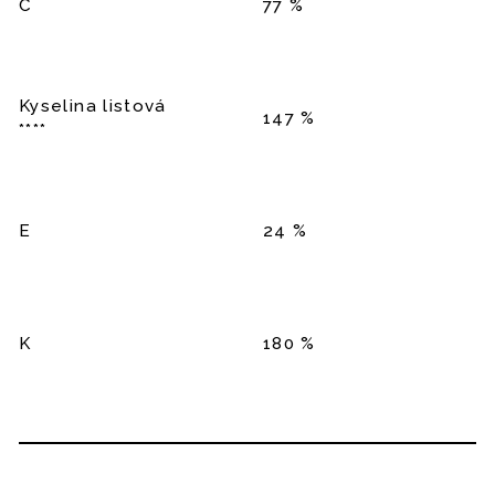
C
77 %
Kyselina listová
147 %
****
E
24 %
K
180 %