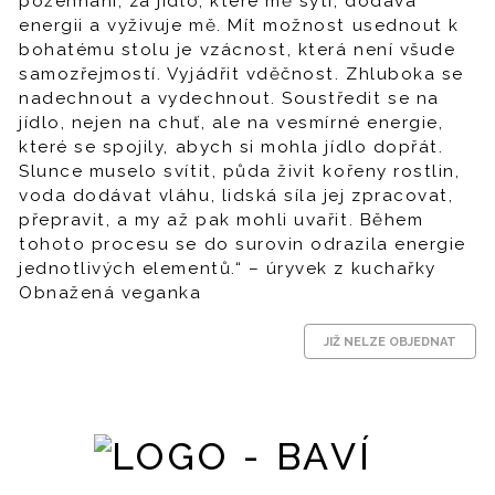
požehnání, za jídlo, které mě sytí, dodává
energii a vyživuje mě. Mít možnost usednout k
bohatému stolu je vzácnost, která není všude
samozřejmostí. Vyjádřit vděčnost. Zhluboka se
nadechnout a vydechnout. Soustředit se na
jídlo, nejen na chuť, ale na vesmírné energie,
které se spojily, abych si mohla jídlo dopřát.
Slunce muselo svítit, půda živit kořeny rostlin,
voda dodávat vláhu, lidská síla jej zpracovat,
přepravit, a my až pak mohli uvařit. Během
tohoto procesu se do surovin odrazila energie
jednotlivých elementů.“ – úryvek z kuchařky
Obnažená veganka
JIŽ NELZE OBJEDNAT