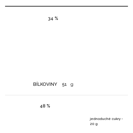
34 %
BÍLKOVINY
51
g
48 %
jednoduché cukry -
20 g