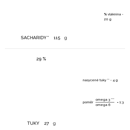
%
vláknina -
20 g
SACHARIDY *
115
g
29 %
nasycené tuky ** - 4 g
omega 3 ***
poměr
= 1:3
omega 6
TUKY
27
g