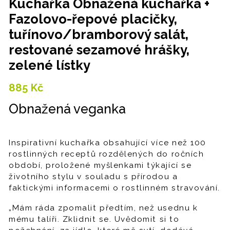
Kuchařka Obnažená kuchařka +
Fazolovo-řepové placičky,
tuřínovo/bramborový salát,
restované sezamové hrášky,
zelené lístky
885
Kč
Obnažená veganka
Inspirativní kuchařka obsahující více než 100
rostlinných receptů rozdělených do ročních
období, proložené myšlenkami týkající se
životního stylu v souladu s přírodou a
faktickými informacemi o rostlinném stravování.
„Mám ráda zpomalit předtím, než usednu k
mému talíři. Zklidnit se. Uvědomit si to