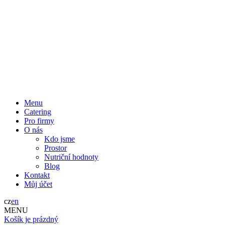
Menu
Catering
Pro firmy
O nás
Kdo jsme
Prostor
Nutriční hodnoty
Blog
Kontakt
Můj účet
cz
en
MENU
Košík je prázdný