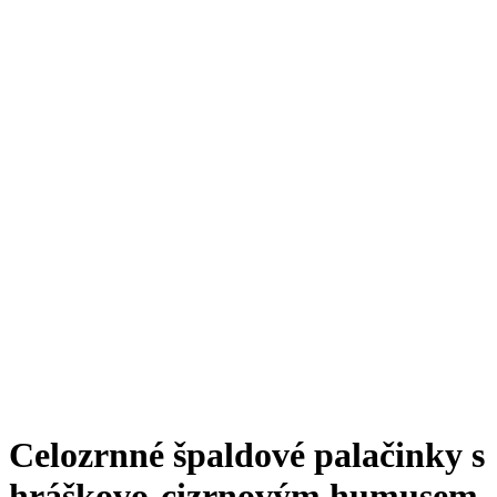
Celozrnné špaldové palačinky s
hráškovo-cizrnovým humusem,