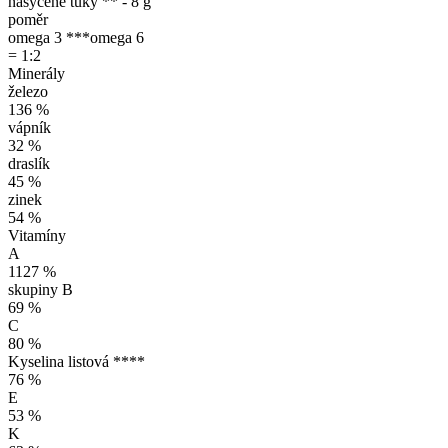
nasycené tuky ** - 8 g
poměr
omega 3 ***
omega 6
= 1:2
Minerály
železo
136 %
vápník
32 %
draslík
45 %
zinek
54 %
Vitamíny
A
1127 %
skupiny B
69 %
C
80 %
Kyselina listová ****
76 %
E
53 %
K