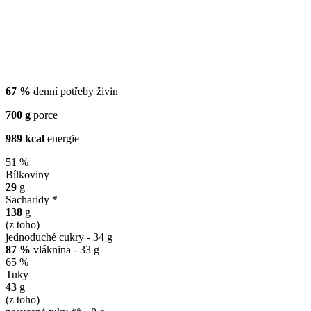
67 %
denní potřeby živin
700 g
porce
989 kcal
energie
51 %
Bílkoviny
29
g
Sacharidy *
138
g
(z toho)
jednoduché cukry - 34 g
87 %
vláknina - 33 g
65 %
Tuky
43
g
(z toho)