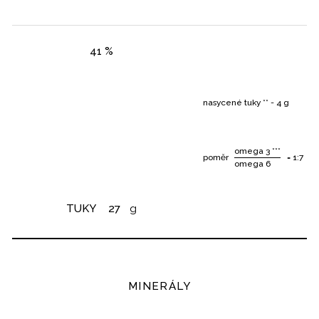
41 %
nasycené tuky ** - 4 g
omega 3 ***
poměr
= 1:7
omega 6
TUKY
27
g
MINERÁLY