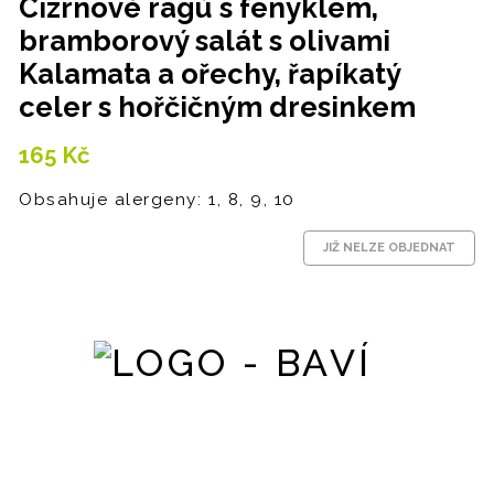
Cizrnové ragú s fenyklem,
bramborový salát s olivami
Kalamata a ořechy, řapíkatý
celer s hořčičným dresinkem
165
Kč
Obsahuje alergeny: 1, 8, 9, 10
JIŽ NELZE OBJEDNAT