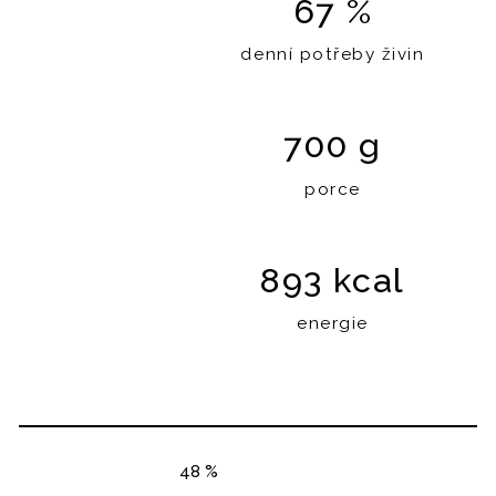
67 %
denní potřeby živin
700 g
porce
893 kcal
energie
48 %