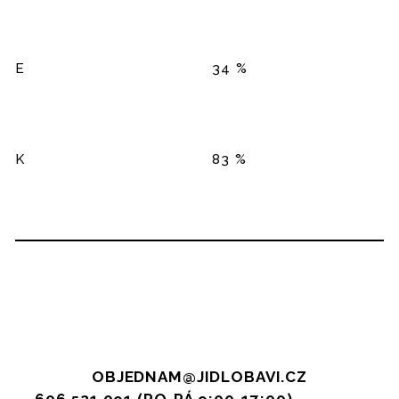
E
34 %
K
83 %
OBJEDNAM@JIDLOBAVI.CZ
606 521 091 (PO-PÁ 9:00-17:00),