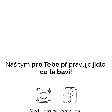
Náš tým
pro Tebe
připravuje jídlo,
co tě baví!
Sleduj nás na
Jsme i na