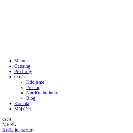
Menu
Catering
Pro firmy
O nás
Kdo jsme
Prostor
Nutriční hodnoty
Blog
Kontakt
Můj účet
cz
en
MENU
Košík je prázdný