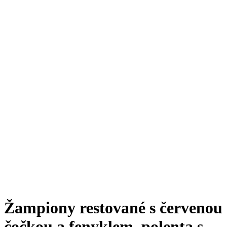
Žampiony restované s červenou
čočkou a fenyklem, polenta s