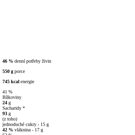
46 %
denní potřeby živin
550 g
porce
745 kcal
energie
41 %
Bílkoviny
24
g
Sacharidy *
93
g
(z toho)
jednoduché cukry - 15 g
42 %
vláknina - 17 g