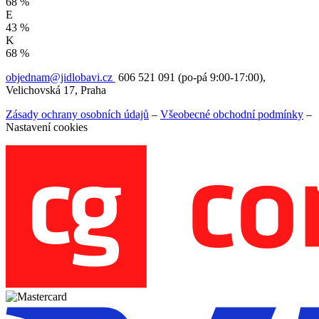
68 %
E
43 %
K
68 %
objednam@jidlobavi.cz
606 521 091 (po-pá 9:00-17:00),
Velichovská 17, Praha
Zásady ochrany osobních údajů
–
Všeobecné obchodní podmínky
–
Nastavení cookies