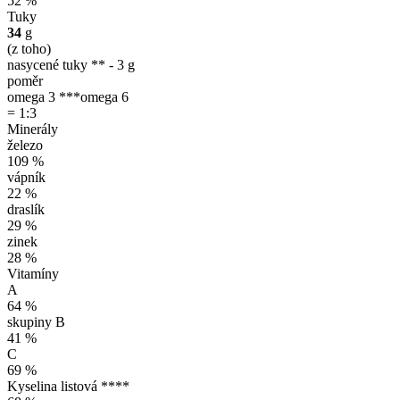
52 %
Tuky
34
g
(z toho)
nasycené tuky ** - 3 g
poměr
omega 3 ***
omega 6
= 1:3
Minerály
železo
109 %
vápník
22 %
draslík
29 %
zinek
28 %
Vitamíny
A
64 %
skupiny B
41 %
C
69 %
Kyselina listová ****