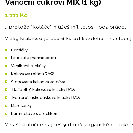
Vánoční cukroví MIX (1 kg)
1 111
Kč
… protože “koláče” můžeš mít letos i bez práce…
V
1kg krabičce
je cca
6 ks
od každého z následují
Perníčky
Linecké s marmeládou
Vanilkové rohlíčky
Kokosová roláda RAW
Slepovaná kakaová kolečka
„Raffaello“ kokosové kuličky RAW
„Ferrero“ Lískooříškové kuličky RAW
Marokánky
Karamelové s preclíkem
V naší krabičce najdeš
9 druhů veganského cukro