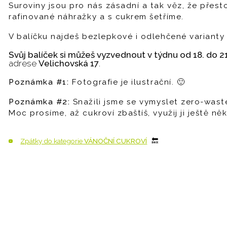
Suroviny jsou pro nás zásadní a tak věz, že přes
rafinované náhražky a s cukrem šetříme.
V balíčku najdeš bezlepkové i odlehčené variant
Svůj balíček si můžeš vyzvednout v týdnu od 18. do 21
adrese
Velichovská 17
.
Poznámka #1:
Fotografie je ilustrační. 🙂
Poznámka #2:
Snažili jsme se vymyslet zero-waste
Moc prosíme, až cukroví zbaštíš, využij ji ještě ně
Zpátky do kategorie
VÁNOČNÍ CUKROVÍ
🔙