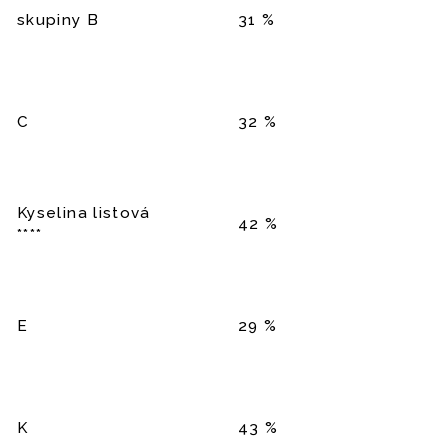
skupiny B
31 %
C
32 %
Kyselina listová
42 %
****
E
29 %
K
43 %