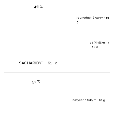
46 %
jednoduché cukry - 13
g
25 %
vláknina
- 10 g
SACHARIDY *
61
g
51 %
nasycené tuky ** - 10 g