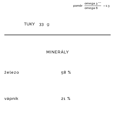
omega 3 ***
poměr
= 1:3
omega 6
TUKY
33
g
MINERÁLY
železo
58 %
vápník
21 %