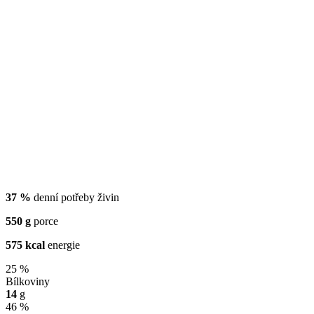
37 %
denní potřeby živin
550 g
porce
575 kcal
energie
25 %
Bílkoviny
14
g
46 %