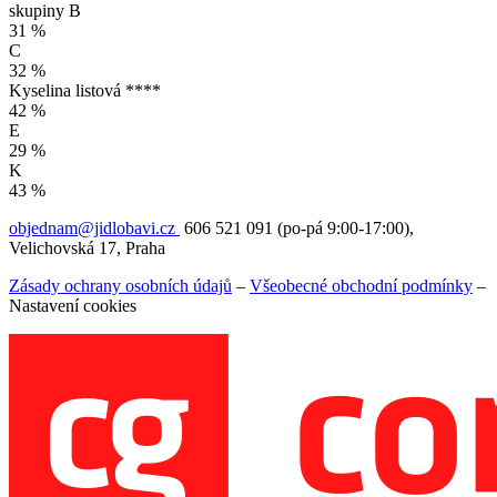
skupiny B
31 %
C
32 %
Kyselina listová ****
42 %
E
29 %
K
43 %
objednam@jidlobavi.cz
606 521 091 (po-pá 9:00-17:00),
Velichovská 17, Praha
Zásady ochrany osobních údajů
–
Všeobecné obchodní podmínky
–
Nastavení cookies