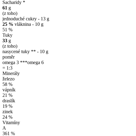
Sacharidy *
61
g
(z toho)
jednoduché cukry - 13 g
25 %
vláknina - 10 g
51 %
Tuky
33
g
(z toho)
nasycené tuky ** - 10 g
poměr
omega 3 ***
omega 6
= 1:3
Minerály
železo
58 %
vápník
21 %
draslík
19 %
zinek
24 %
Vitamíny
A
361 %