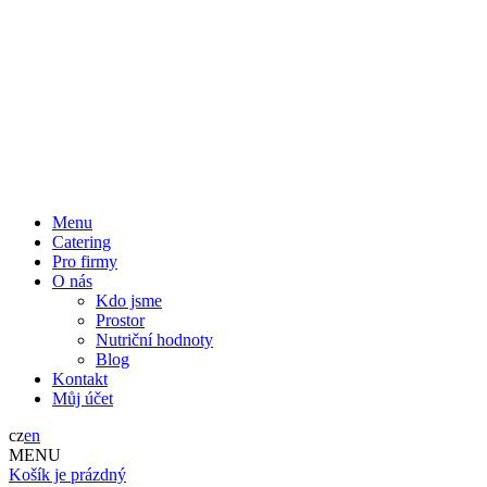
Menu
Catering
Pro firmy
O nás
Kdo jsme
Prostor
Nutriční hodnoty
Blog
Kontakt
Můj účet
cz
en
MENU
Košík je prázdný