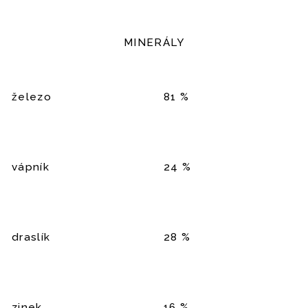
MINERÁLY
železo
81 %
vápník
24 %
draslík
28 %
zinek
16 %