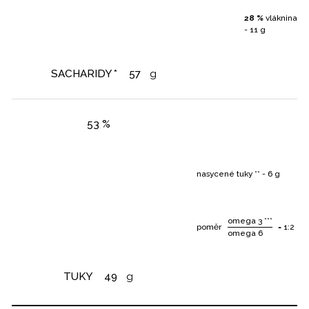
28 %
vláknina
- 11 g
SACHARIDY *
57
g
53 %
nasycené tuky ** - 6 g
omega 3 ***
poměr
= 1:2
omega 6
TUKY
49
g