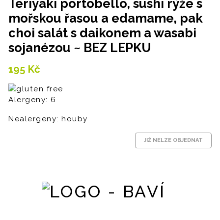
Teriyaki portobello, sushi rýže s
mořskou řasou a edamame, pak
choi salát s daikonem a wasabi
sojanézou ~ BEZ LEPKU
195
Kč
Alergeny: 6
Nealergeny: houby
JIŽ NELZE OBJEDNAT