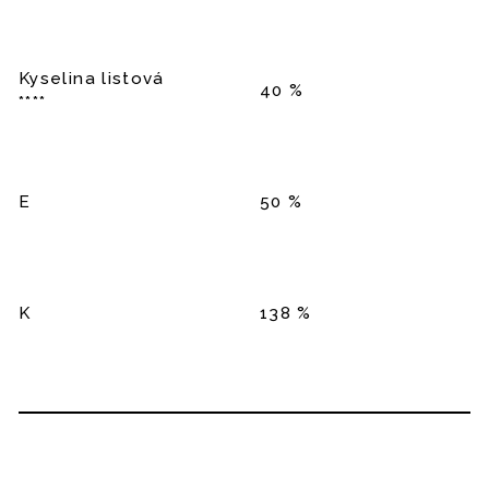
Kyselina listová
40 %
****
E
50 %
K
138 %