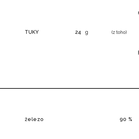
TUKY
24
g
(z toho)
železo
90 %