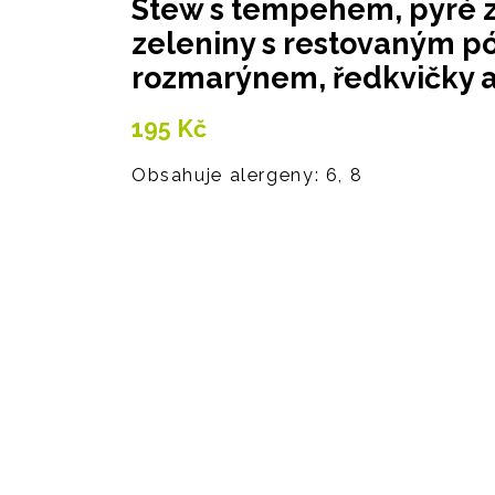
Stew s tempehem, pyré z 
zeleniny s restovaným p
rozmarýnem, ředkvičky 
195
Kč
Obsahuje alergeny: 6, 8