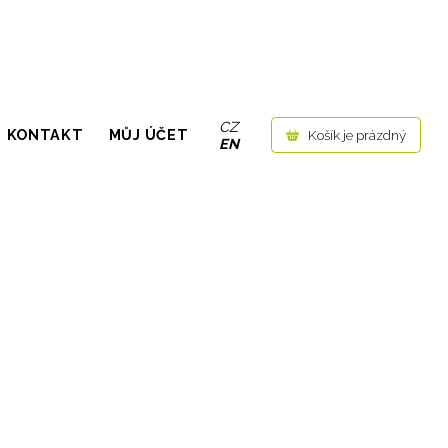
CZ
KONTAKT
MŮJ ÚČET
Košík je prázdný
EN