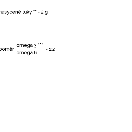
nasycené tuky ** - 2 g
omega 3 ***
poměr
= 1:2
omega 6