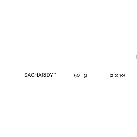
SACHARIDY *
50
g
(z toho)