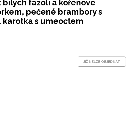
bílých fazolí a kořenové
órkem, pečené brambory s
a karotka s umeoctem
JIŽ NELZE OBJEDNAT