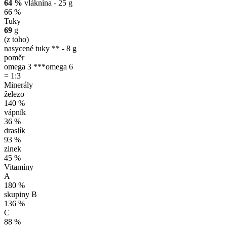
64 %
vláknina - 25 g
66 %
Tuky
69
g
(z toho)
nasycené tuky ** - 8 g
poměr
omega 3 ***
omega 6
= 1:3
Minerály
železo
140 %
vápník
36 %
draslík
93 %
zinek
45 %
Vitamíny
A
180 %
skupiny B
136 %
C
88 %