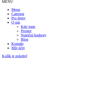
MENU
Menu
Catering
Pro firmy
O nás
Kdo jsme
Prostor
Nutriční hodnoty
Blog
Kontakt
Můj účet
Košík je prázdný