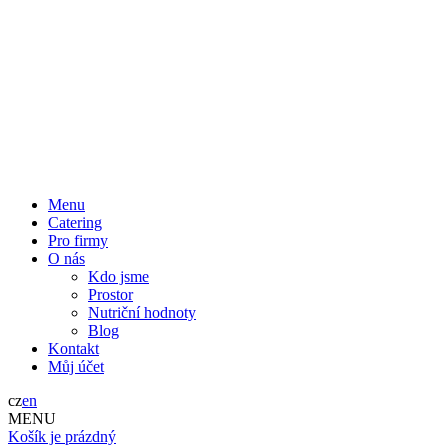
Menu
Catering
Pro firmy
O nás
Kdo jsme
Prostor
Nutriční hodnoty
Blog
Kontakt
Můj účet
cz
en
MENU
Košík je prázdný