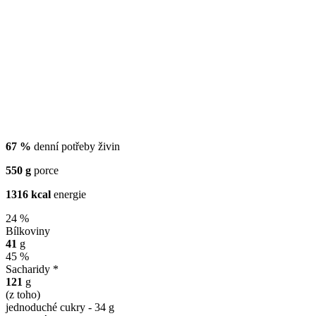
67 %
denní potřeby živin
550 g
porce
1316 kcal
energie
24 %
Bílkoviny
41
g
45 %
Sacharidy *
121
g
(z toho)
jednoduché cukry - 34 g