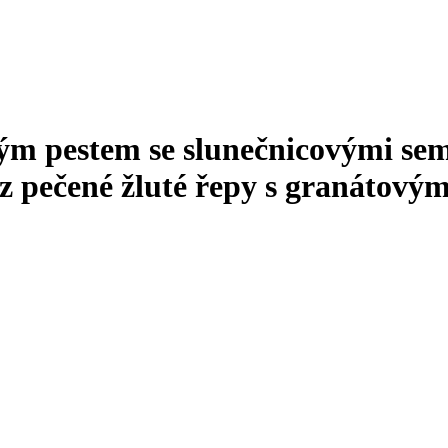
vým pestem se slunečnicovými sem
 z pečené žluté řepy s granátový