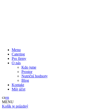
Menu
Catering
Pro firmy
O nás
Kdo jsme
Prostor
Nutriční hodnoty
Blog
Kontakt
Můj účet
cz
en
MENU
Košík je prázdný