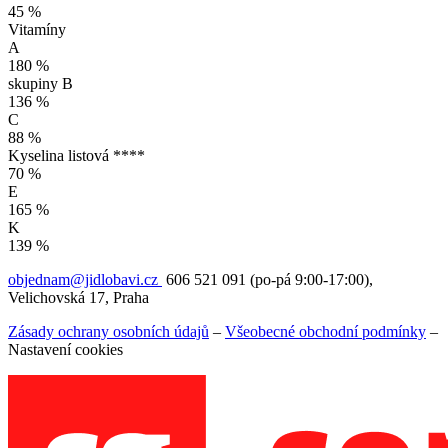
45 %
Vitamíny
A
180 %
skupiny B
136 %
C
88 %
Kyselina listová ****
70 %
E
165 %
K
139 %
objednam@jidlobavi.cz
606 521 091 (po-pá 9:00-17:00),
Velichovská 17, Praha
Zásady ochrany osobních údajů
–
Všeobecné obchodní podmínky
–
Nastavení cookies