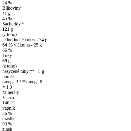
24 %
Bílkoviny
41
g
45 %
Sacharidy *
121
g
(z toho)
jednoduché cukry - 34 g
64 %
vláknina - 25 g
66 %
Tuky
69
g
(z toho)
nasycené tuky ** - 8 g
poměr
omega 3 ***
omega 6
= 1:3
Minerály
železo
140 %
vápník
36 %
draslík
93 %
zinek