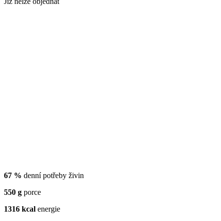
Již nelze objednat
67 %
denní potřeby živin
550 g
porce
1316 kcal
energie