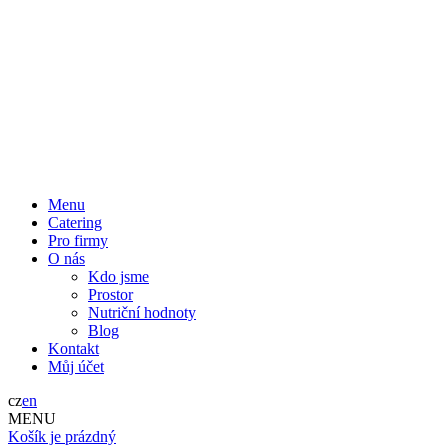
Menu
Catering
Pro firmy
O nás
Kdo jsme
Prostor
Nutriční hodnoty
Blog
Kontakt
Můj účet
cz
en
MENU
Košík je prázdný