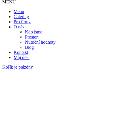
MENU
Menu
Catering
Pro firmy
O nás
Kdo jsme
Prostor
Nutriční hodnoty
Blog
Kontakt
Můj účet
Košík je prázdný