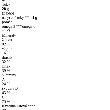
Tuky
28
g
(z toho)
nasycené tuky ** - 4 g
poměr
omega 3 ***
omega 6
= 1:3
Minerály
železo
92 %
vápník
16 %
draslík
32 %
zinek
39 %
Vitamíny
A
24 %
skupiny B
43 %
C
75 %
Kyselina listová ****