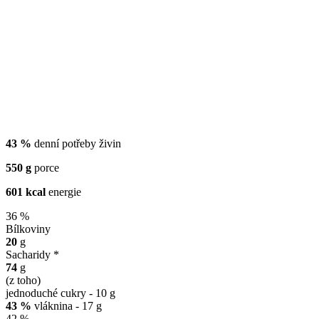
43 %
denní potřeby živin
550 g
porce
601 kcal
energie
36 %
Bílkoviny
20
g
Sacharidy *
74
g
(z toho)
jednoduché cukry - 10 g
43 %
vláknina - 17 g
42 %