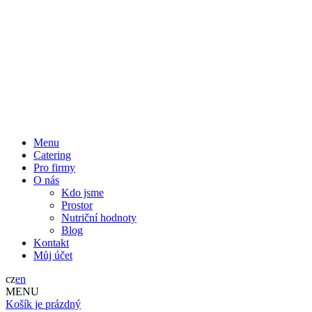
Menu
Catering
Pro firmy
O nás
Kdo jsme
Prostor
Nutriční hodnoty
Blog
Kontakt
Můj účet
cz
en
MENU
Košík je prázdný