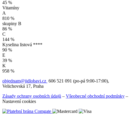
45 %
Vitamíny
A
810 %
skupiny B
86 %
C
144 %
Kyselina listová ****
90 %
E
39 %
K
958 %
objednam@jidlobavi.cz
606 521 091 (po-pá 9:00-17:00),
Velichovská 17, Praha
Zásady ochrany osobních údajů
–
Všeobecné obchodní podmínky
–
Nastavení cookies