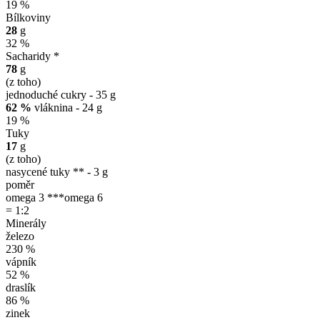
19 %
Bílkoviny
28
g
32 %
Sacharidy *
78
g
(z toho)
jednoduché cukry - 35 g
62 %
vláknina - 24 g
19 %
Tuky
17
g
(z toho)
nasycené tuky ** - 3 g
poměr
omega 3 ***
omega 6
= 1:2
Minerály
železo
230 %
vápník
52 %
draslík
86 %
zinek