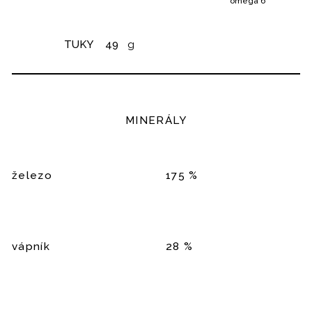
omega 6
TUKY
49
g
MINERÁLY
železo
175 %
vápník
28 %