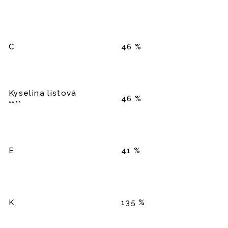
C
46 %
Kyselina listová
46 %
****
E
41 %
K
135 %