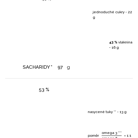
jednoduché cukry - 22
g
43 %
vláknina
- 16 g
SACHARIDY *
97
g
53 %
nasycené tuky ** - 13 g
omega 3 ***
poměr
= 1:1