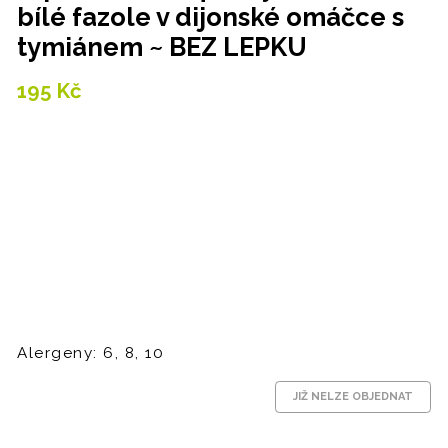
bílé fazole v dijonské omáčce s
tymiánem ~ BEZ LEPKU
195
Kč
Alergeny: 6, 8, 10
JIŽ NELZE OBJEDNAT