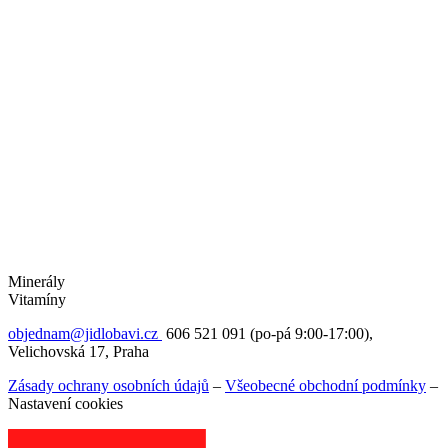
Minerály
Vitamíny
objednam@jidlobavi.cz
606 521 091 (po-pá 9:00-17:00),
Velichovská 17, Praha
Zásady ochrany osobních údajů
–
Všeobecné obchodní podmínky
–
Nastavení cookies