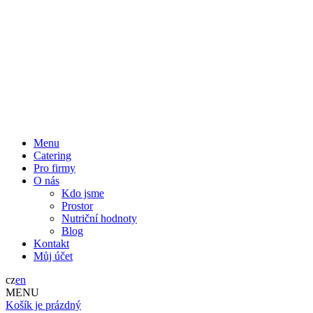
Menu
Catering
Pro firmy
O nás
Kdo jsme
Prostor
Nutriční hodnoty
Blog
Kontakt
Můj účet
cz
en
MENU
Košík je prázdný