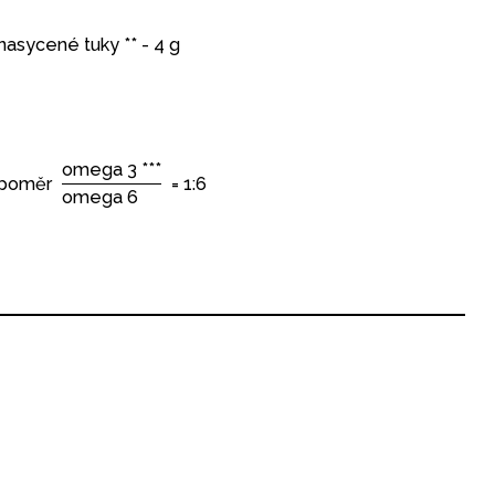
nasycené tuky ** - 4 g
omega 3 ***
poměr
= 1:6
omega 6