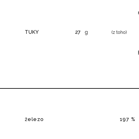
TUKY
27
g
(z toho)
železo
197 %