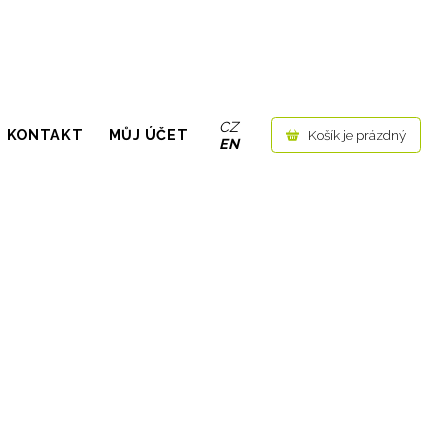
CZ
KONTAKT
MŮJ ÚČET
Košík je prázdný
EN