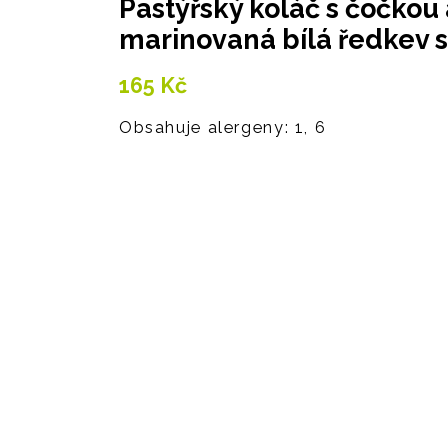
Pastýřský koláč s čočko
marinovaná bílá ředkev
165
Kč
Obsahuje alergeny: 1, 6