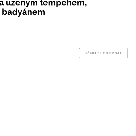
u a uzeným tempehem,
 s badyánem
JIŽ NELZE OBJEDNAT