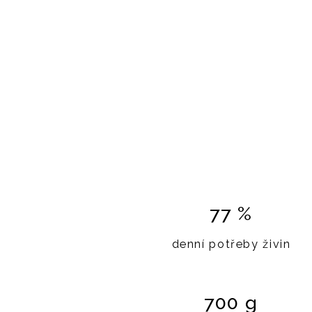
77 %
denní potřeby živin
700 g