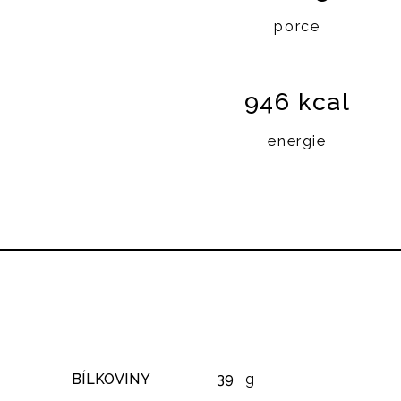
porce
946 kcal
energie
BÍLKOVINY
39
g