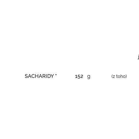
SACHARIDY *
152
g
(z toho)