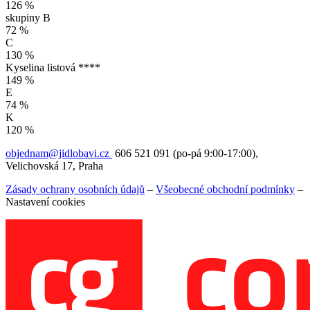
126 %
skupiny B
72 %
C
130 %
Kyselina listová ****
149 %
E
74 %
K
120 %
objednam@jidlobavi.cz
606 521 091 (po-pá 9:00-17:00),
Velichovská 17, Praha
Zásady ochrany osobních údajů
–
Všeobecné obchodní podmínky
–
Nastavení cookies