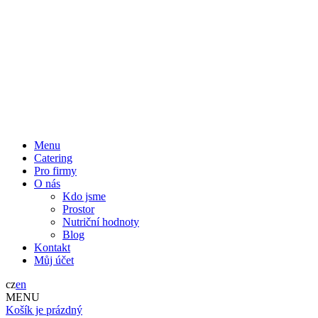
Menu
Catering
Pro firmy
O nás
Kdo jsme
Prostor
Nutriční hodnoty
Blog
Kontakt
Můj účet
cz
en
MENU
Košík je prázdný