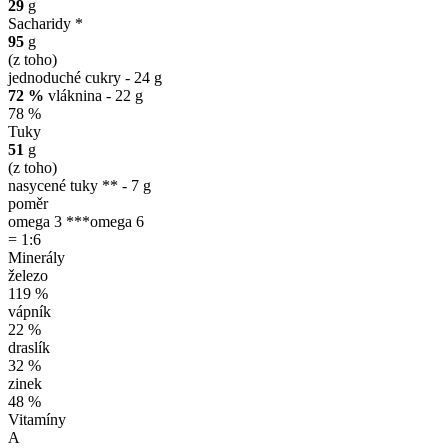
29
g
Sacharidy *
95
g
(z toho)
jednoduché cukry - 24 g
72 %
vláknina - 22 g
78 %
Tuky
51
g
(z toho)
nasycené tuky ** - 7 g
poměr
omega 3 ***
omega 6
= 1:6
Minerály
železo
119 %
vápník
22 %
draslík
32 %
zinek
48 %
Vitamíny
A