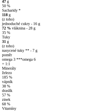
47
g
50 %
Sacharidy *
118
g
(z toho)
jednoduché cukry - 16 g
72 %
vláknina - 28 g
35 %
Tuky
31
g
(z toho)
nasycené tuky ** - 7 g
poměr
omega 3 ***
omega 6
= 1:1
Minerály
železo
185 %
vápník
38 %
draslík
57 %
zinek
68 %
Vitamíny