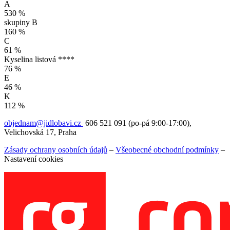
A
530 %
skupiny B
160 %
C
61 %
Kyselina listová ****
76 %
E
46 %
K
112 %
objednam@jidlobavi.cz
606 521 091 (po-pá 9:00-17:00),
Velichovská 17, Praha
Zásady ochrany osobních údajů
–
Všeobecné obchodní podmínky
–
Nastavení cookies