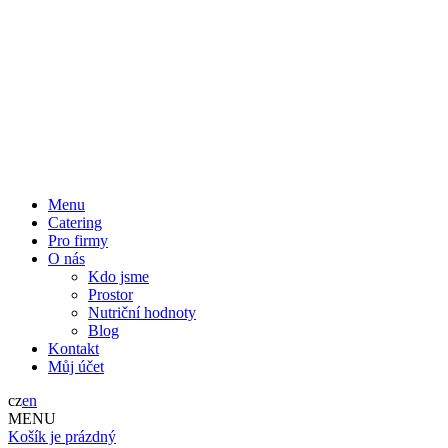
Menu
Catering
Pro firmy
O nás
Kdo jsme
Prostor
Nutriční hodnoty
Blog
Kontakt
Můj účet
cz
en
MENU
Košík je prázdný