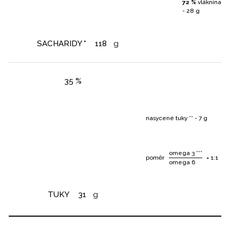
72 %
vláknina
- 28 g
SACHARIDY *
118
g
35 %
nasycené tuky ** - 7 g
omega 3 ***
poměr
= 1:1
omega 6
TUKY
31
g