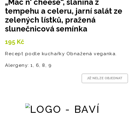
„Mac n‘ cheese“, slanina z
tempehu a celeru, jarní salát ze
zelených lístků, pražená
slunečnicová semínka
195
Kč
Recept podle kuchařky Obnažená veganka.
Alergeny: 1, 6, 8, 9
JIŽ NELZE OBJEDNAT