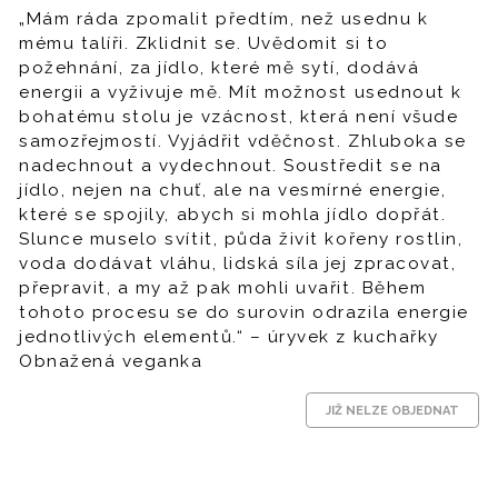
„Mám ráda zpomalit předtím, než usednu k
mému talíři. Zklidnit se. Uvědomit si to
požehnání, za jídlo, které mě sytí, dodává
energii a vyživuje mě. Mít možnost usednout k
bohatému stolu je vzácnost, která není všude
samozřejmostí. Vyjádřit vděčnost. Zhluboka se
nadechnout a vydechnout. Soustředit se na
jídlo, nejen na chuť, ale na vesmírné energie,
které se spojily, abych si mohla jídlo dopřát.
Slunce muselo svítit, půda živit kořeny rostlin,
voda dodávat vláhu, lidská síla jej zpracovat,
přepravit, a my až pak mohli uvařit. Během
tohoto procesu se do surovin odrazila energie
jednotlivých elementů.“ – úryvek z kuchařky
Obnažená veganka
JIŽ NELZE OBJEDNAT