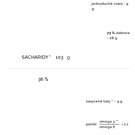
jednoduché cukry - 9
g
73 %
vláknina
- 28 g
SACHARIDY *
103
g
36 %
nasycené tuky ** - 9 g
omega 3 ***
poměr
= 1:1
omega 6