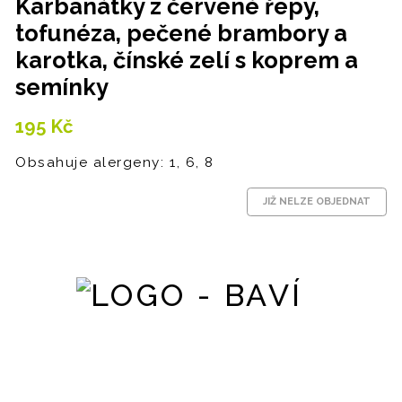
Karbanátky z červené řepy,
tofunéza, pečené brambory a
karotka, čínské zelí s koprem a
semínky
195
Kč
Obsahuje alergeny: 1, 6, 8
JIŽ NELZE OBJEDNAT