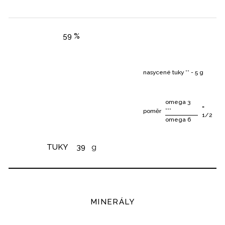
59 %
nasycené tuky ** - 5 g
omega 3
=
***
poměr
1/2
omega 6
TUKY
39
g
MINERÁLY