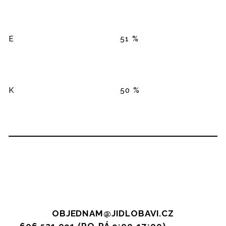
E
51 %
K
50 %
OBJEDNAM@JIDLOBAVI.CZ
606 521 091 (PO-PÁ 9:00-17:00),