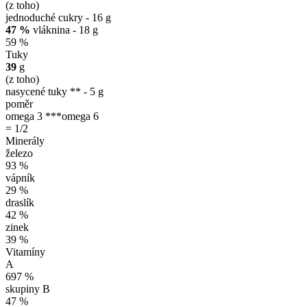
(z toho)
jednoduché cukry - 16 g
47 %
vláknina - 18 g
59 %
Tuky
39
g
(z toho)
nasycené tuky ** - 5 g
poměr
omega 3 ***
omega 6
= 1/2
Minerály
železo
93 %
vápník
29 %
draslík
42 %
zinek
39 %
Vitamíny
A
697 %
skupiny B
47 %