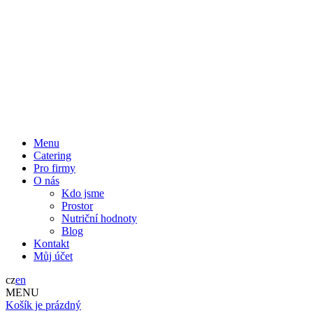
Menu
Catering
Pro firmy
O nás
Kdo jsme
Prostor
Nutriční hodnoty
Blog
Kontakt
Můj účet
cz
en
MENU
Košík je prázdný