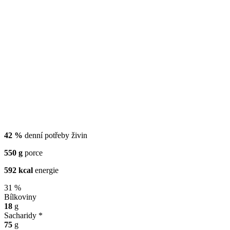
42 %
denní potřeby živin
550 g
porce
592 kcal
energie
31 %
Bílkoviny
18
g
Sacharidy *
75
g