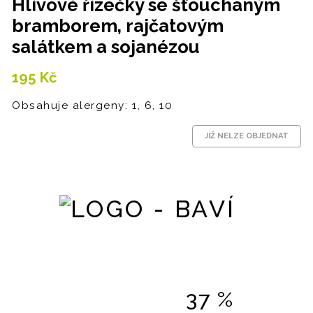
Hlívové řízečky se šťouchaným
bramborem, rajčatovým
salátkem a sojanézou
195
Kč
Obsahuje alergeny: 1, 6, 10
JIŽ NELZE OBJEDNAT
37 %