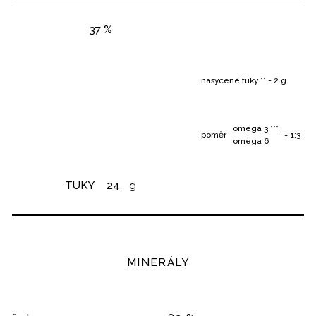
37 %
nasycené tuky ** - 2 g
omega 3 ***
poměr
= 1:3
omega 6
TUKY
24
g
MINERÁLY