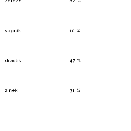
železo
82 %
vápník
10 %
draslík
47 %
zinek
31 %