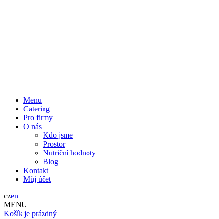
Menu
Catering
Pro firmy
O nás
Kdo jsme
Prostor
Nutriční hodnoty
Blog
Kontakt
Můj účet
cz
en
MENU
Košík je prázdný