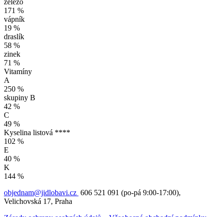
železo
171 %
vápník
19 %
draslík
58 %
zinek
71 %
Vitamíny
A
250 %
skupiny B
42 %
C
49 %
Kyselina listová ****
102 %
E
40 %
K
144 %
objednam@jidlobavi.cz
606 521 091 (po-pá 9:00-17:00),
Velichovská 17, Praha