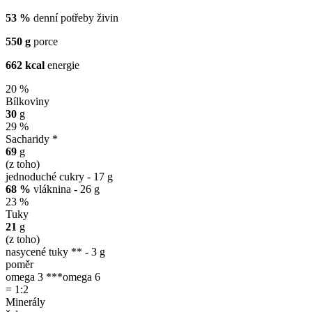
53 %
denní potřeby živin
550 g
porce
662 kcal
energie
20 %
Bílkoviny
30
g
29 %
Sacharidy *
69
g
(z toho)
jednoduché cukry - 17 g
68 %
vláknina - 26 g
23 %
Tuky
21
g
(z toho)
nasycené tuky ** - 3 g
poměr
omega 3 ***
omega 6
= 1:2
Minerály