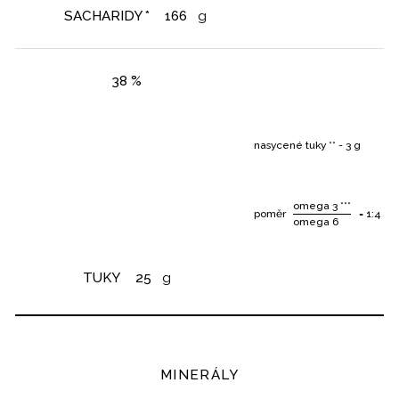
SACHARIDY *
166
g
38 %
nasycené tuky ** - 3 g
omega 3 ***
poměr
= 1:4
omega 6
TUKY
25
g
MINERÁLY