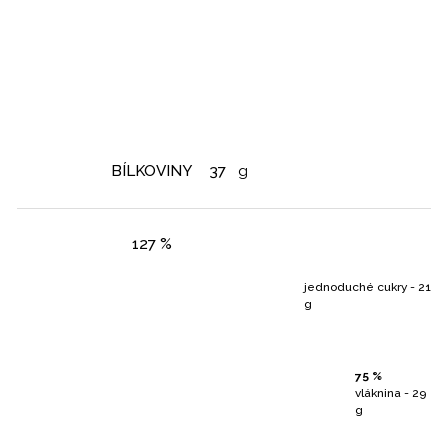
BÍLKOVINY
37
g
127 %
jednoduché cukry - 21
g
75 %
vláknina - 29
g