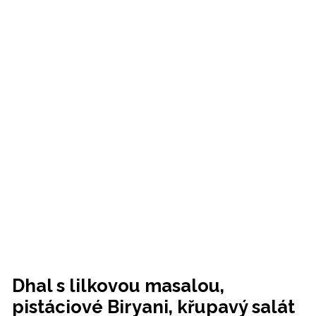
Dhal s lilkovou masalou,
pistáciové Biryani, křupavý salát