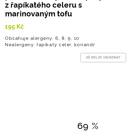
z řapíkatého celeru s
marinovaným tofu
195
Kč
Obsahuje alergeny: 6, 8, 9, 10
Nealergeny: řapíkatý celer, koriandr
JIŽ NELZE OBJEDNAT
69 %