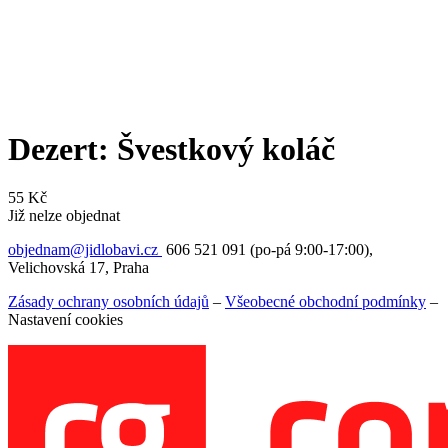
Dezert: Švestkový koláč
55
Kč
Již nelze objednat
objednam@jidlobavi.cz
606 521 091 (po-pá 9:00-17:00),
Velichovská 17, Praha
Zásady ochrany osobních údajů
–
Všeobecné obchodní podmínky
–
Nastavení cookies