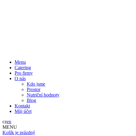
Menu
Catering
Pro firmy
O nás
Kdo jsme
Prostor
Nutriční hodnoty
Blog
Kontakt
Můj účet
cz
en
MENU
Košík je prázdný