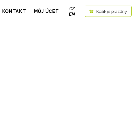
CZ
KONTAKT
MŮJ ÚČET
Košík je prázdný
EN