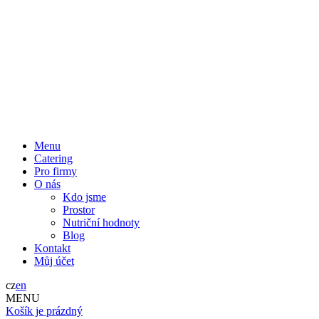
Menu
Catering
Pro firmy
O nás
Kdo jsme
Prostor
Nutriční hodnoty
Blog
Kontakt
Můj účet
cz
en
MENU
Košík je prázdný