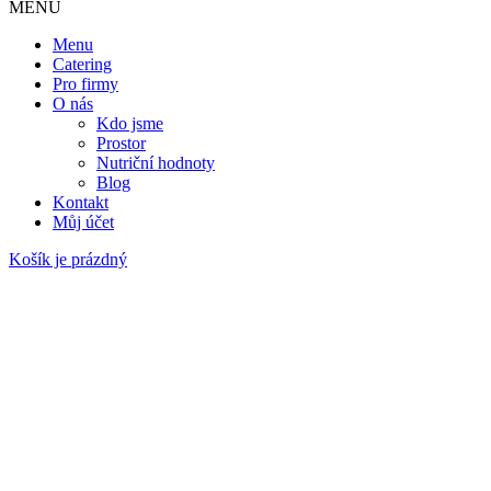
MENU
Menu
Catering
Pro firmy
O nás
Kdo jsme
Prostor
Nutriční hodnoty
Blog
Kontakt
Můj účet
Košík je prázdný