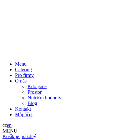
Menu
Catering
Pro firmy
O nás
Kdo jsme
Prostor
Nutriční hodnoty
Blog
Kontakt
Můj účet
cz
en
MENU
Košík je prázdný