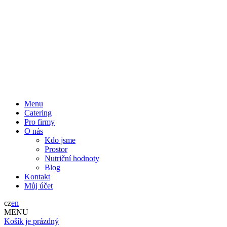
Menu
Catering
Pro firmy
O nás
Kdo jsme
Prostor
Nutriční hodnoty
Blog
Kontakt
Můj účet
cz
en
MENU
Košík je prázdný