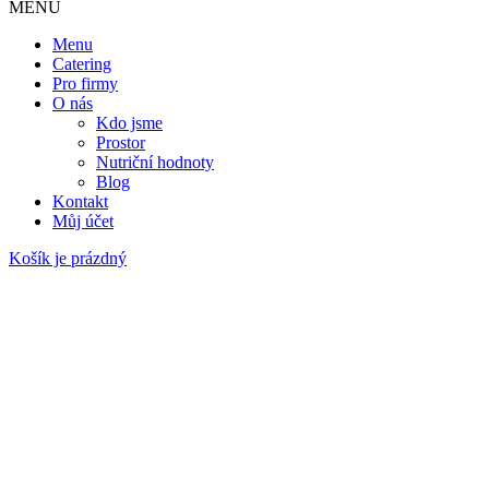
MENU
Menu
Catering
Pro firmy
O nás
Kdo jsme
Prostor
Nutriční hodnoty
Blog
Kontakt
Můj účet
Košík je prázdný