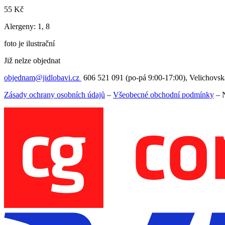
55
Kč
Alergeny: 1, 8
foto je ilustrační
Již nelze objednat
objednam@jidlobavi.cz
606 521 091 (po-pá 9:00-17:00), Velichovsk
Zásady ochrany osobních údajů
–
Všeobecné obchodní podmínky
–