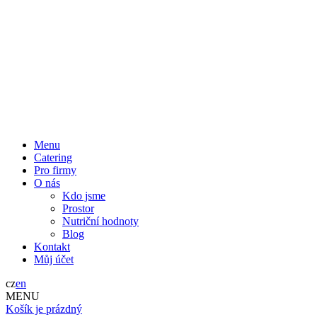
Menu
Catering
Pro firmy
O nás
Kdo jsme
Prostor
Nutriční hodnoty
Blog
Kontakt
Můj účet
cz
en
MENU
Košík je prázdný