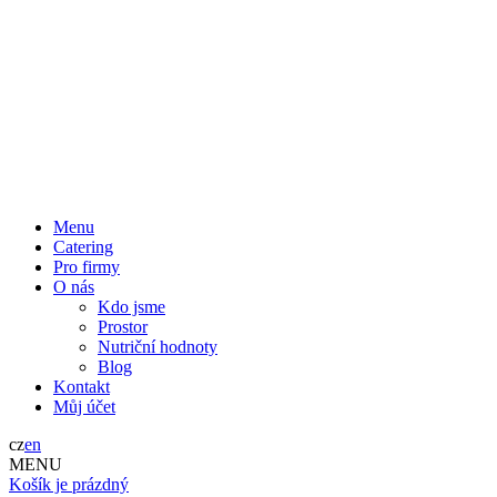
Menu
Catering
Pro firmy
O nás
Kdo jsme
Prostor
Nutriční hodnoty
Blog
Kontakt
Můj účet
cz
en
MENU
Košík je prázdný