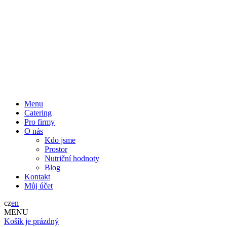
Menu
Catering
Pro firmy
O nás
Kdo jsme
Prostor
Nutriční hodnoty
Blog
Kontakt
Můj účet
cz
en
MENU
Košík je prázdný