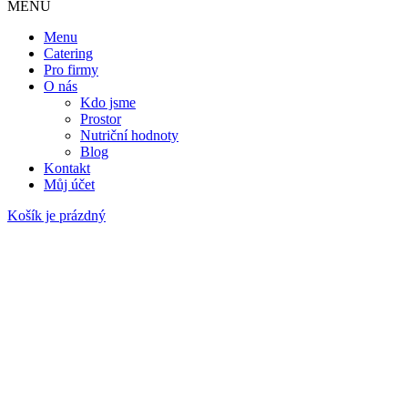
MENU
Menu
Catering
Pro firmy
O nás
Kdo jsme
Prostor
Nutriční hodnoty
Blog
Kontakt
Můj účet
Košík je prázdný