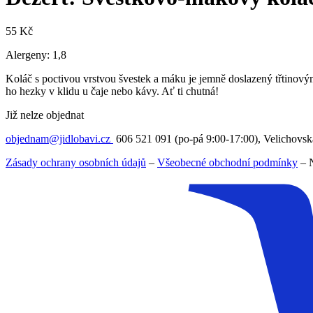
55
Kč
Alergeny: 1,8
Koláč s poctivou vrstvou švestek a máku je jemně doslazený třtinový
ho hezky v klidu u čaje nebo kávy. Ať ti chutná!
Již nelze objednat
objednam@jidlobavi.cz
606 521 091 (po-pá 9:00-17:00), Velichovsk
Zásady ochrany osobních údajů
–
Všeobecné obchodní podmínky
–