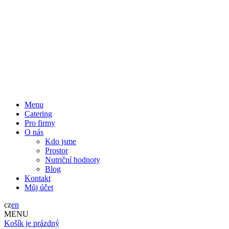
Menu
Catering
Pro firmy
O nás
Kdo jsme
Prostor
Nutriční hodnoty
Blog
Kontakt
Můj účet
cz
en
MENU
Košík je prázdný