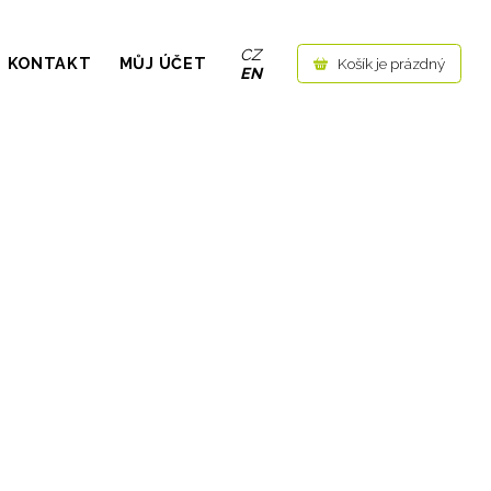
CZ
KONTAKT
MŮJ ÚČET
Košík je prázdný
EN