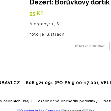
Dezert: Borůvkový dortík
55
Kč
Alergeny: 1, 8
foto je ilustrační
JIŽ NELZE OBJEDNAT
BAVI.CZ
606 521 091 (PO-PÁ 9:00-17:00), VE
–
–
y osobních údajů
Všeobecné obchodní podmínky
Nas