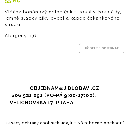
55
Kč
Vláčný banánový chlebíček s kousky čokolády,
jemně sladký díky ovoci a kapce čekankového
sirupu.
Alergeny: 1,6
JIŽ NELZE OBJEDNAT
OBJEDNAM@JIDLOBAVI.CZ
606 521 091 (PO-PÁ 9:00-17:00),
VELICHOVSKÁ 17, PRAHA
–
Zásady ochrany osobních údajů
Všeobecné obchodní