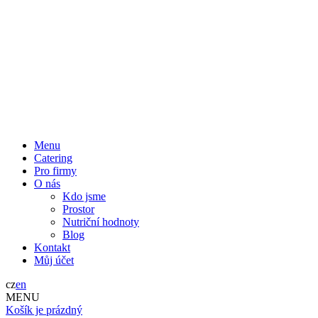
Menu
Catering
Pro firmy
O nás
Kdo jsme
Prostor
Nutriční hodnoty
Blog
Kontakt
Můj účet
cz
en
MENU
Košík je prázdný