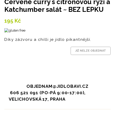
Červené curry s citronovou rýží a
Katchumber salát ~ BEZ LEPKU
195
Kč
Díky zázvoru a chilli je jídlo pikantnější.
JIŽ NELZE OBJEDNAT
OBJEDNAM@JIDLOBAVI.CZ
606 521 091 (PO-PÁ 9:00-17:00),
VELICHOVSKÁ 17, PRAHA